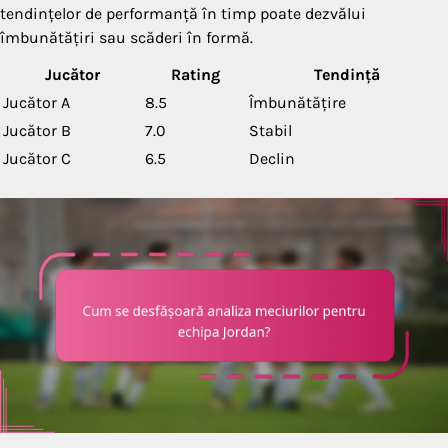
tendințelor de performanță în timp poate dezvălui
îmbunătățiri sau scăderi în formă.
Jucător
Rating
Tendință
Jucător A
8.5
Îmbunătățire
Jucător B
7.0
Stabil
Jucător C
6.5
Declin