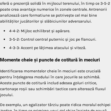
oferă o prezență solidă în mijlocul terenului, în timp ce 3-5-2
poate crea avantaje numerice în zonele centrale. Antrenorii
analizează care formatiune se potrivește cel mai bine
abilităților jucătorilor și slăbiciunilor adversarului.
4-4-2: Mijloc echilibrat și apărare.
3-5-2: Control central puternic și joc pe flancuri.
4-3-3: Accent pe lățimea atacului și viteză.
Momente cheie și puncte de cotitură în meciuri
Identificarea momentelor cheie în meciuri este crucială
pentru înțelegerea modului în care jocurile se schimbă.
Aceste puncte de cotitură includ adesea goluri critice,
cartonașe roșii sau schimbări tactice care alterează fluxul
jocului.
De exemplu, un egalizator târziu poate ridica moralul echipei
Jordan, în timp ce primirea unui gol chiar înainte de pauză