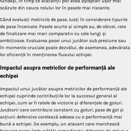
fundași, în timp ce atacanții pot avea așteptări ușor mai
scăzute din cauza rolului lor în pasele mai riscante.
Când evaluați metricile de pase, luați în considerare tipurile
de pase încercate. Pasele scurte și simple au, de obicei, rate
de finalizare mai mari comparativ cu cele lungi și
ambițioase. Evaluarea pasei unui jucător sub presiune sau
în momente cruciale poate dezvălui, de asemenea, adevărata
lor eficiență în menținerea fluxului echipei.
Impactul asupra metricilor de performanță ale
echipei
Impactul unui jucător asupra metricilor de performanță ale
echipei cuprinde contribuțiile lor la succesul general al
echipei, cum ar fi ratele de victorie și diferențele de goluri.
Jucătorii care contribuie constant cu goluri, pase de gol și
acțiuni defensive corelează adesea cu o performanță mai
bună a echipei. De exemplu, un atacant care marchează
frecvent poate îmbunătăți semnificativ diferența de goluri a