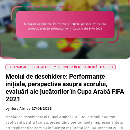
RECENZII ALE REZULTATELOR MECIURILOR ÎN CUPA ARABĂ FIFA 2021
Meciul de deschidere: Performanțe
inițiale, perspective asupra scorului,
evaluări ale jucătorilor în Cupa Arabă FIFA
2021
by Nora Almasi
27/01/2026
Meciul de deschidere al Cupei Arabe FIFA 2021 a stabilit un ton
captivant pentru turneu, prezentând performanțe impresionante și
strategii tactice care au influențat rezultatul jocului. Încheiat cu un