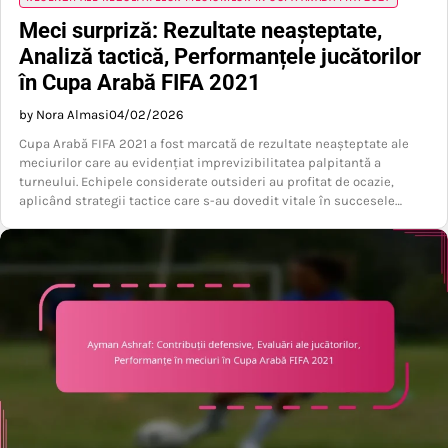
Meci surpriză: Rezultate neașteptate,
Analiză tactică, Performanțele jucătorilor
în Cupa Arabă FIFA 2021
by Nora Almasi
04/02/2026
Cupa Arabă FIFA 2021 a fost marcată de rezultate neașteptate ale
meciurilor care au evidențiat imprevizibilitatea palpitantă a
turneului. Echipele considerate outsideri au profitat de ocazie,
aplicând strategii tactice care s-au dovedit vitale în succesele…