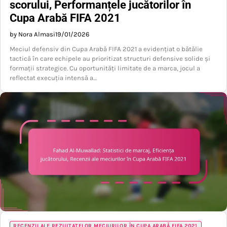
scorului, Performanțele jucătorilor în
Cupa Arabă FIFA 2021
by Nora Almasi
19/01/2026
Meciul defensiv din Cupa Arabă FIFA 2021 a evidențiat o bătălie
tactică în care echipele au prioritizat structuri defensive solide și
formații strategice. Cu oportunități limitate de a marca, jocul a
reflectat execuția intensă a…
RECENZII ALE REZULTATELOR MECIURILOR ÎN CUPA ARABĂ FIFA 2021