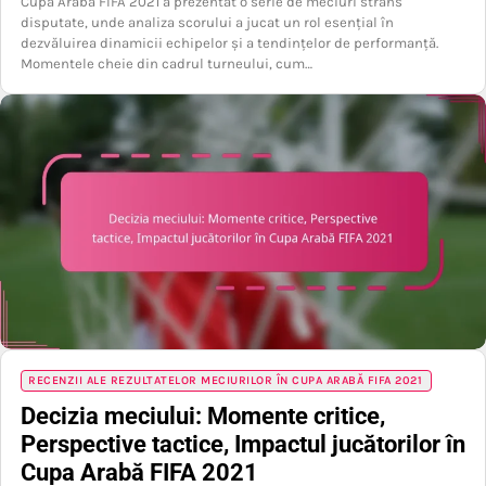
Cupa Arabă FIFA 2021 a prezentat o serie de meciuri strâns
disputate, unde analiza scorului a jucat un rol esențial în
dezvăluirea dinamicii echipelor și a tendințelor de performanță.
Momentele cheie din cadrul turneului, cum…
RECENZII ALE REZULTATELOR MECIURILOR ÎN CUPA ARABĂ FIFA 2021
Decizia meciului: Momente critice,
Perspective tactice, Impactul jucătorilor în
Cupa Arabă FIFA 2021