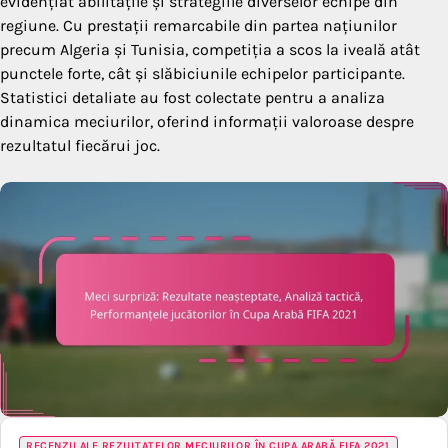
evidențiat abilitățile și strategiile diverselor echipe din
regiune. Cu prestații remarcabile din partea națiunilor
precum Algeria și Tunisia, competiția a scos la iveală atât
punctele forte, cât și slăbiciunile echipelor participante.
Statistici detaliate au fost colectate pentru a analiza
dinamica meciurilor, oferind informații valoroase despre
rezultatul fiecărui joc.
RECENZII ALE REZULTATELOR MECIURILOR ÎN CUPA ARABĂ FIFA 2021