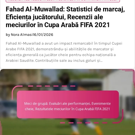
Fahad Al-Muwallad: Statistici de marcaj,
Eficiența jucătorului, Recenzii ale
meciurilor în Cupa Arabă FIFA 2021
by Nora Almasi
16/01/2026
Fahad Al-Muwallad a avut un impact remarcabil în timpul Cupei
Arabe FIFA 2021, demonstrându-și abilitățile de marcator și
eficiența generală ca jucător cheie pentru echipa națională a
Arabiei Saudite. Contribuțiile sale au inclus goluri și…