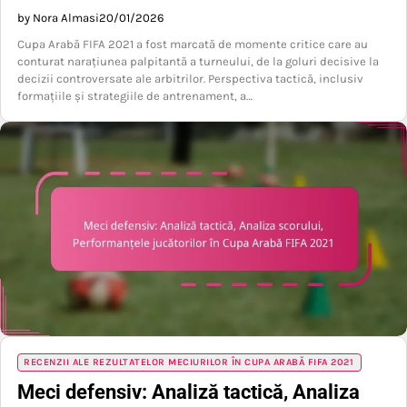
by Nora Almasi
20/01/2026
Cupa Arabă FIFA 2021 a fost marcată de momente critice care au
conturat narațiunea palpitantă a turneului, de la goluri decisive la
decizii controversate ale arbitrilor. Perspectiva tactică, inclusiv
formațiile și strategiile de antrenament, a…
RECENZII ALE REZULTATELOR MECIURILOR ÎN CUPA ARABĂ FIFA 2021
Meci defensiv: Analiză tactică, Analiza