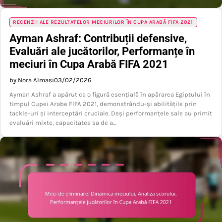
RECENZII ALE REZULTATELOR MECIURILOR ÎN CUPA ARABĂ FIFA 2021
Ayman Ashraf: Contribuții defensive,
Evaluări ale jucătorilor, Performanțe în
meciuri în Cupa Arabă FIFA 2021
by Nora Almasi
03/02/2026
Ayman Ashraf a apărut ca o figură esențială în apărarea Egiptului în
timpul Cupei Arabe FIFA 2021, demonstrându-și abilitățile prin
tackle-uri și interceptări cruciale. Deși performanțele sale au primit
evaluări mixte, capacitatea sa de a…