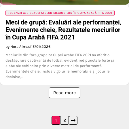
RECENZII ALE REZULTATELOR MECIURILOR ÎN CUPA ARABĂ FIFA 2021
Meci de grupă: Evaluări ale performanței,
Evenimente cheie, Rezultatele meciurilor
în Cupa Arabă FIFA 2021
by Nora Almasi
15/01/2026
Meciurile din faza grupelor Cupei Arabe FIFA 2021 au oferit o
desfășurare captivantă de fotbal, evidențiind punctele forte și
slabe ale echipelor prin diverse metrici de performanță.
Evenimentele cheie, inclusiv golurile memorabile și jocurile
decisive,…
Read more
Posts
1
2