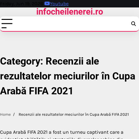
Skip
Friday, Jun 19, 2026
Youtube
infocheilenerei.ro
to
content
Category:
Recenzii ale
rezultatelor meciurilor în Cupa
Arabă FIFA 2021
Home
Recenzii ale rezultatelor meciurilor în Cupa Arabă FIFA 2021
Cupa Arabă FIFA 2021 a fost un turneu captivant care a