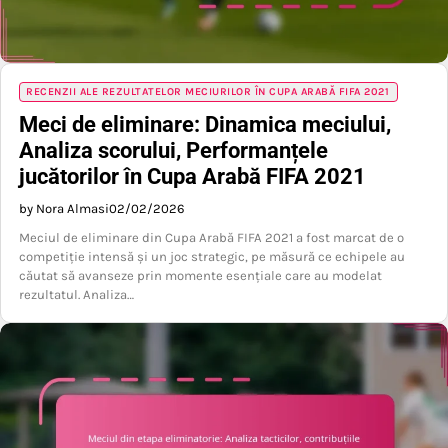
RECENZII ALE REZULTATELOR MECIURILOR ÎN CUPA ARABĂ FIFA 2021
Meci de eliminare: Dinamica meciului,
Analiza scorului, Performanțele
jucătorilor în Cupa Arabă FIFA 2021
by Nora Almasi
02/02/2026
Meciul de eliminare din Cupa Arabă FIFA 2021 a fost marcat de o
competiție intensă și un joc strategic, pe măsură ce echipele au
căutat să avanseze prin momente esențiale care au modelat
rezultatul. Analiza…