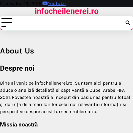
Skip
Friday, Jun 19, 2026
Youtube
infocheilenerei.ro
to
content
About Us
Despre noi
Bine ai venit pe infocheilenerei.ro! Suntem aici pentru a
aduce o analiză detaliată și captivantă a Cupei Arabe FIFA
2021. Povestea noastră a început din pasiunea pentru fotbal
și dorința de a oferi fanilor cele mai relevante informații și
perspective despre acest turneu emblematic.
Missia noastră