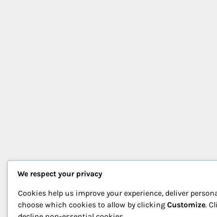
We respect your privacy
Cookies help us improve your experience, deliver persona
choose which cookies to allow by clicking
Customize
. C
decline non-essential cookies.