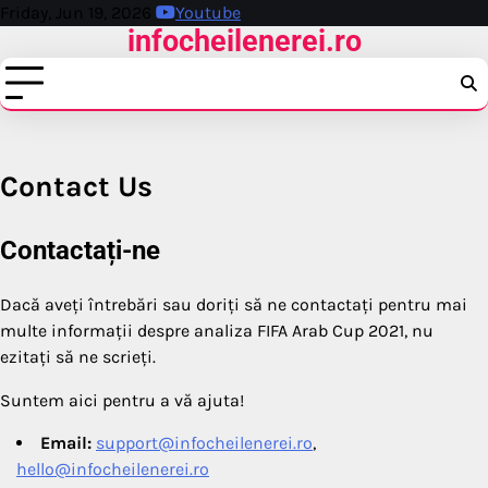
Skip
Friday, Jun 19, 2026
Youtube
infocheilenerei.ro
to
content
Contact Us
Contactați-ne
Dacă aveți întrebări sau doriți să ne contactați pentru mai
multe informații despre analiza FIFA Arab Cup 2021, nu
ezitați să ne scrieți.
Suntem aici pentru a vă ajuta!
Email:
support@infocheilenerei.ro
,
hello@infocheilenerei.ro