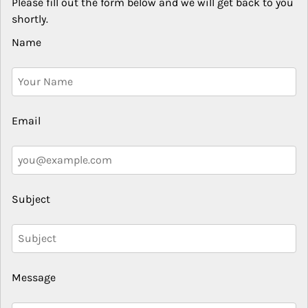
Please fill out the form below and we will get back to you
shortly.
Name
Email
Subject
Message