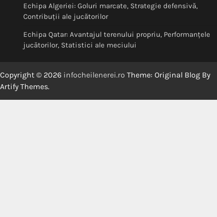
Echipa Algeriei: Goluri marcate, Strategie defensivă,
Contribuții ale jucătorilor
Echipa Qatar: Avantajul terenului propriu, Performanțele
jucătorilor, Statistici ale meciului
Copyright © 2026
infocheilenerei.ro
Theme: Original Blog By
Artify Themes
.