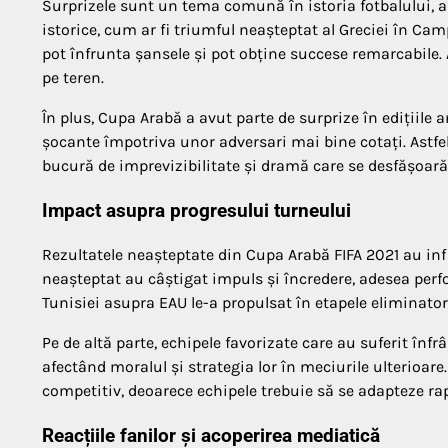
Surprizele sunt un tema comună în istoria fotbalului, a
istorice, cum ar fi triumful neașteptat al Greciei în C
pot înfrunta șansele și pot obține succese remarcabile.
pe teren.
În plus, Cupa Arabă a avut parte de surprize în edițiile 
șocante împotriva unor adversari mai bine cotați. Astfel
bucură de imprevizibilitate și dramă care se desfășoară
Impact asupra progresului turneului
Rezultatele neașteptate din Cupa Arabă FIFA 2021 au inf
neașteptat au câștigat impuls și încredere, adesea perf
Tunisiei asupra EAU le-a propulsat în etapele eliminator
Pe de altă parte, echipele favorizate care au suferit înf
afectând moralul și strategia lor în meciurile ulterioar
competitiv, deoarece echipele trebuie să se adapteze rapi
Reacțiile fanilor și acoperirea mediatică