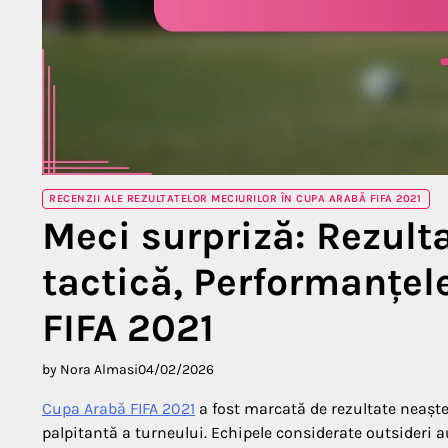
RECENZII ALE REZULTATELOR MECIURILOR ÎN CUPA ARABĂ FIFA 2021
Meci surpriză: Rezult
tactică, Performanțel
FIFA 2021
by Nora Almasi
04/02/2026
Cupa Arabă FIFA 2021
a fost marcată de rezultate neaște
palpitantă a turneului. Echipele considerate outsideri au