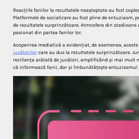
Reacțiile fanilor la rezultatele neașteptate au fost cople
Platformele de socializare au fost pline de entuziasm, 
de rezultatele surprinzătoare. Atmosfera din stadioane 
pasionat din partea fanilor lor.
Acoperirea mediatică a evidențiat, de asemenea, aceste 
jucătorilor
care au dus la rezultatele surprinzătoare. Jurn
reziliența arătată de jucători, amplificând și mai mult n
că informează fanii, dar și îmbunătățește entuziasmul g