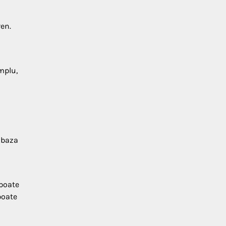
ren.
mplu,
 baza
 poate
poate