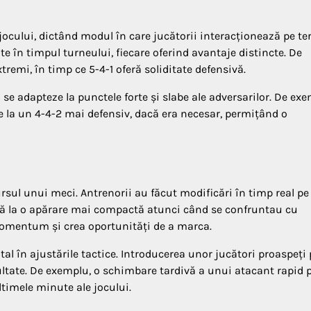
ocului, dictând modul în care jucătorii interacționează pe te
 în timpul turneului, fiecare oferind avantaje distincte. De
emi, în timp ce 5-4-1 oferă soliditate defensivă.
 se adapteze la punctele forte și slabe ale adversarilor. De exe
ce la un 4-4-2 mai defensiv, dacă era necesar, permițând o
rsul unui meci. Antrenorii au făcut modificări în timp real pe
naltă la o apărare mai compactă atunci când se confruntau cu
omentum și crea oportunități de a marca.
tal în ajustările tactice. Introducerea unor jucători proaspeți
cultate. De exemplu, o schimbare tardivă a unui atacant rapid 
ltimele minute ale jocului.