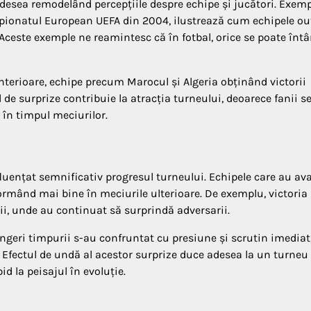
desea remodelând percepțiile despre echipe și jucători. Exem
ampionatul European UEFA din 2004, ilustrează cum echipele ou
 Aceste exemple ne reamintesc că în fotbal, orice se poate înt
anterioare, echipe precum Marocul și Algeria obținând victorii
 de surprize contribuie la atracția turneului, deoarece fanii s
 în timpul meciurilor.
luențat semnificativ progresul turneului. Echipele care au av
ormând mai bine în meciurile ulterioare. De exemplu, victoria
ii, unde au continuat să surprindă adversarii.
rângeri timpurii s-au confruntat cu presiune și scrutin imediat
e. Efectul de undă al acestor surprize duce adesea la un turne
d la peisajul în evoluție.