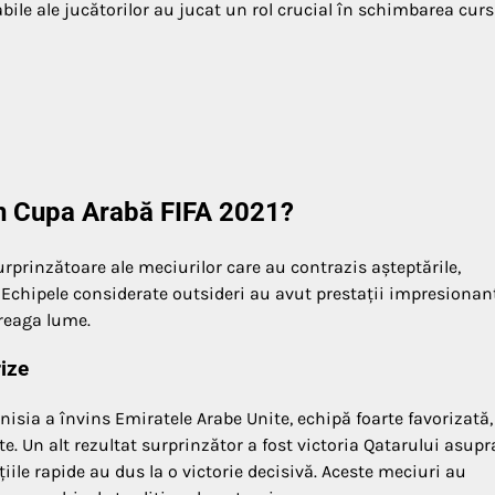
bile ale jucătorilor au jucat un rol crucial în schimbarea curs
 în Cupa Arabă FIFA 2021?
rprinzătoare ale meciurilor care au contrazis așteptările,
 Echipele considerate outsideri au avut prestații impresionan
treaga lume.
rize
nisia a învins Emiratele Arabe Unite, echipă foarte favorizată,
e. Un alt rezultat surprinzător a fost victoria Qatarului asupr
iile rapide au dus la o victorie decisivă. Aceste meciuri au