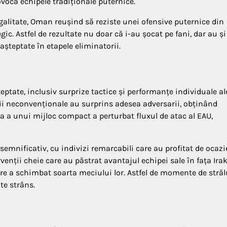
ovoca echipele tradiționale puternice.
galitate, Oman reușind să reziste unei ofensive puternice din
ic. Astfel de rezultate nu doar că i-au șocat pe fani, dar au și
șteptate în etapele eliminatorii.
eptate, inclusiv surprize tactice și performanțe individuale al
egii neconvenționale au surprins adesea adversarii, obținând
ia a unui mijloc compact a perturbat fluxul de atac al EAU,
emnificativ, cu indivizi remarcabili care au profitat de ocazi
enții cheie care au păstrat avantajul echipei sale în fața Irak
are a schimbat soarta meciului lor. Astfel de momente de străl
te strâns.