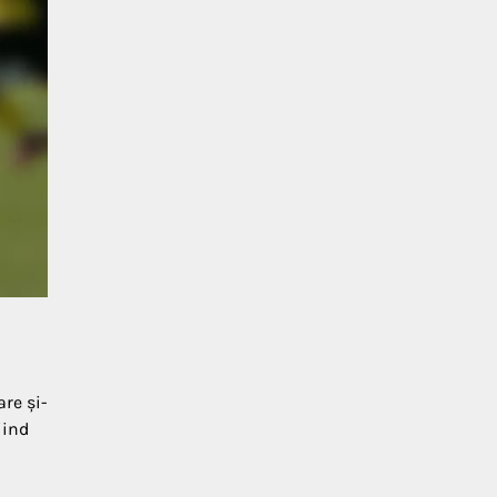
are și-
iind