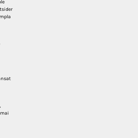
ple
tsider
âmpla
e
ansat
,
u mai