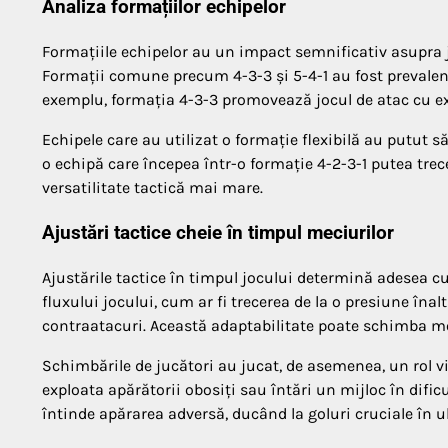
Analiza formațiilor echipelor
Formațiile echipelor au un impact semnificativ asupra j
Formații comune precum 4-3-3 și 5-4-1 au fost prevalente
exemplu, formația 4-3-3 promovează jocul de atac cu extr
Echipele care au utilizat o formație flexibilă au putut să
o echipă care începea într-o formație 4-2-3-1 putea tre
versatilitate tactică mai mare.
Ajustări tactice cheie în timpul meciurilor
Ajustările tactice în timpul jocului determină adesea cu
fluxului jocului, cum ar fi trecerea de la o presiune î
contraatacuri. Această adaptabilitate poate schimba m
Schimbările de jucători au jucat, de asemenea, un rol vi
exploata apărătorii obosiți sau întări un mijloc în difi
întinde apărarea adversă, ducând la goluri cruciale în u