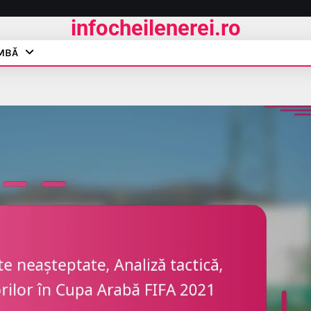
infocheilenerei.ro
IMBĂ