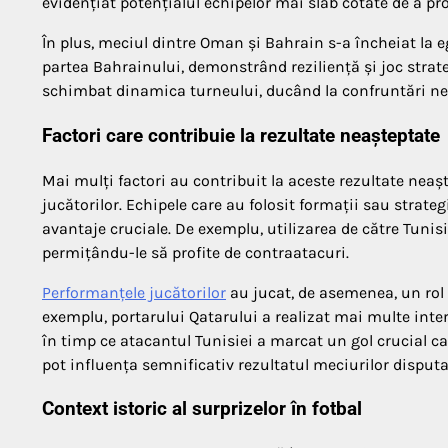
evidențiat potențialul echipelor mai slab cotate de a pr
În plus, meciul dintre Oman și Bahrain s-a încheiat la e
partea Bahrainului, demonstrând reziliență și joc strateg
schimbat dinamica turneului, ducând la confruntări nea
Factori care contribuie la rezultate neașteptate
Mai mulți factori au contribuit la aceste rezultate neașt
jucătorilor. Echipele care au folosit formații sau strat
avantaje cruciale. De exemplu, utilizarea de către Tunis
permițându-le să profite de contraatacuri.
Performanțele jucătorilor
au jucat, de asemenea, un rol s
exemplu, portarului Qatarului a realizat mai multe interv
în timp ce atacantul Tunisiei a marcat un gol crucial c
pot influența semnificativ rezultatul meciurilor disputa
Context istoric al surprizelor în fotbal