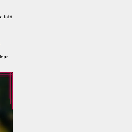
a față
e
doar