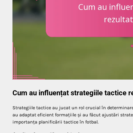
Cum au influențat strategiile tactice r
Strategiile tactice au jucat un rol crucial în determinar
au adaptat eficient formațiile și au făcut ajustări stra
importanța planificării tactice în fotbal.