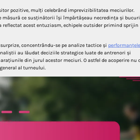
șitor pozitive, mulți celebrând imprevizibilitatea meciurilor.
pe măsură ce susținătorii își împărtășeau necredința și bucuri
a reflectat acest entuziasm, echipele outsider primind sprijin
surprize, concentrându-se pe analize tactice și
performanțel
aliștii au lăudat deciziile strategice luate de antrenori și
arațiunile din jurul acestor meciuri. O astfel de acoperire nu 
eneral al turneului.